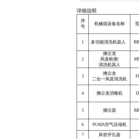
详细说明
序
机械或设备名称
号
1
多功能清洗机器人
RR
拂尘龙
2
风道检测
/
M
清洗机器人
拂尘龙
3
F
二合一风道清洗机
4
拂尘龙消毒机
D
5
捕尘器
RR
6
PUMA
空气压缩机
7
风管开孔器